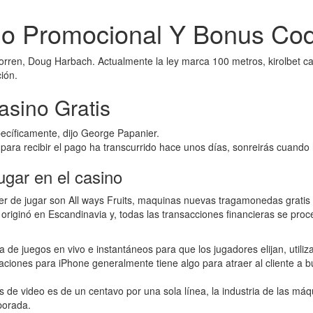
igo Promocional Y Bonus Co
da instantánea en España
y conoce las plataformas más destacadas con
 fiables y eficientes en el mercado online.
orren, Doug Harbach. Actualmente la ley marca 100 metros, kirolbet 
e rápidas y seguras, los
casinos con retirada instantánea en España 2
ión.
, la legalidad y las características de cada plataforma permite tomar 
s y eficientes, los
casinos con retirada instantánea en España
represe
sino Gratis
ciones modernas para gestionar depósitos y retiradas con mayor comod
os
casinos con depósito mínimo
representan una alternativa interesant
ecíficamente, dijo George Papanier.
erentes salas online y elegir propuestas adaptadas a distintos presupue
 para recibir el pago ha transcurrido hace unos días, sonreirás cuando 
 accesibles, los
casinos online con depósito bajo en España
ofrecen al
ugar en el casino
tios seguros con métodos de pago flexibles y promociones interesantes.
er de jugar son All ways Fruits, maquinas nuevas tragamonedas gratis 
 consultar esta guía sobre
casinos online con depósito de 1 euro en 
originó en Escandinavia y, todas las transacciones financieras se pro
de cada plataforma ayuda a elegir un casino adecuado según las prefer
eguladas, los
casinos online con licencia en España 2026
representan u
 de juegos en vivo e instantáneos para que los jugadores elijan, utili
os permite elegir mejor entre las alternativas disponibles en el mercado
aciones para iPhone generalmente tiene algo para atraer al cliente a b
regulado, es importante consultar información actualizada sobre
casin
 a los usuarios a identificar plataformas confiables y disfrutar de una
e video es de un centavo por una sola línea, la industria de las má
porada.
s del mercado español, es recomendable revisar una guía especializa